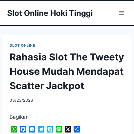
Skip
Slot Online Hoki Tinggi
to
content
SLOT ONLINE
Rahasia Slot The Tweety
House Mudah Mendapat
Scatter Jackpot
03/23/2026
Bagikan
W
F
M
T
S
L
X
S