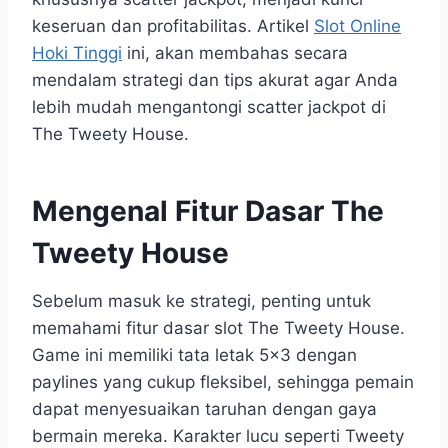
keseruan dan profitabilitas. Artikel
Slot Online
Hoki Tinggi
ini, akan membahas secara
mendalam strategi dan tips akurat agar Anda
lebih mudah mengantongi scatter jackpot di
The Tweety House.
Mengenal Fitur Dasar The
Tweety House
Sebelum masuk ke strategi, penting untuk
memahami fitur dasar slot The Tweety House.
Game ini memiliki tata letak 5×3 dengan
paylines yang cukup fleksibel, sehingga pemain
dapat menyesuaikan taruhan dengan gaya
bermain mereka. Karakter lucu seperti Tweety