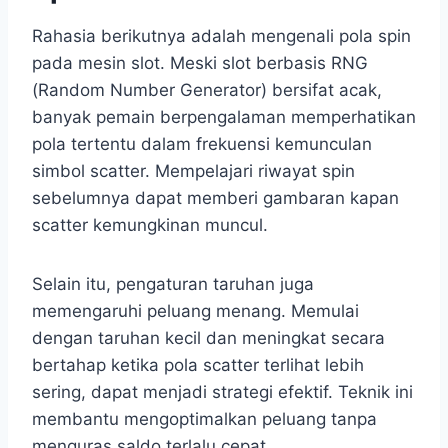
Rahasia berikutnya adalah mengenali pola spin
pada mesin slot. Meski slot berbasis RNG
(Random Number Generator) bersifat acak,
banyak pemain berpengalaman memperhatikan
pola tertentu dalam frekuensi kemunculan
simbol scatter. Mempelajari riwayat spin
sebelumnya dapat memberi gambaran kapan
scatter kemungkinan muncul.
Selain itu, pengaturan taruhan juga
memengaruhi peluang menang. Memulai
dengan taruhan kecil dan meningkat secara
bertahap ketika pola scatter terlihat lebih
sering, dapat menjadi strategi efektif. Teknik ini
membantu mengoptimalkan peluang tanpa
menguras saldo terlalu cepat.