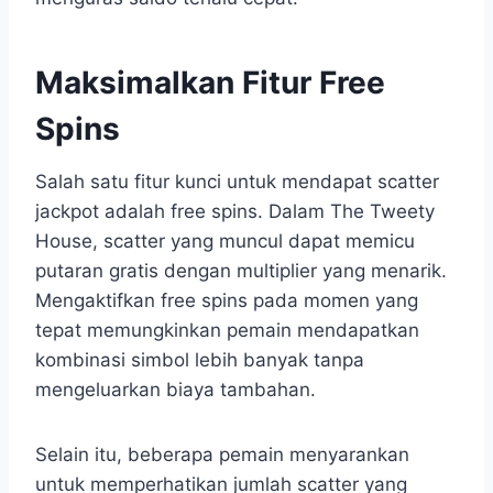
Maksimalkan Fitur Free
Spins
Salah satu fitur kunci untuk mendapat scatter
jackpot adalah free spins. Dalam The Tweety
House, scatter yang muncul dapat memicu
putaran gratis dengan multiplier yang menarik.
Mengaktifkan free spins pada momen yang
tepat memungkinkan pemain mendapatkan
kombinasi simbol lebih banyak tanpa
mengeluarkan biaya tambahan.
Selain itu, beberapa pemain menyarankan
untuk memperhatikan jumlah scatter yang