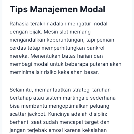
Tips Manajemen Modal
Rahasia terakhir adalah mengatur modal
dengan bijak. Mesin slot memang
mengandalkan keberuntungan, tapi pemain
cerdas tetap memperhitungkan bankroll
mereka. Menentukan batas harian dan
membagi modal untuk beberapa putaran akan
meminimalisir risiko kekalahan besar.
Selain itu, memanfaatkan strategi taruhan
bertahap atau sistem martingale sederhana
bisa membantu mengoptimalkan peluang
scatter jackpot. Kuncinya adalah disiplin:
berhenti saat sudah mencapai target dan
jangan terjebak emosi karena kekalahan