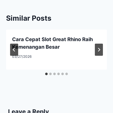
Similar Posts
Cara Cepat Slot Great Rhino Raih
Kemenangan Besar
03/27/2026
Leave a Reply