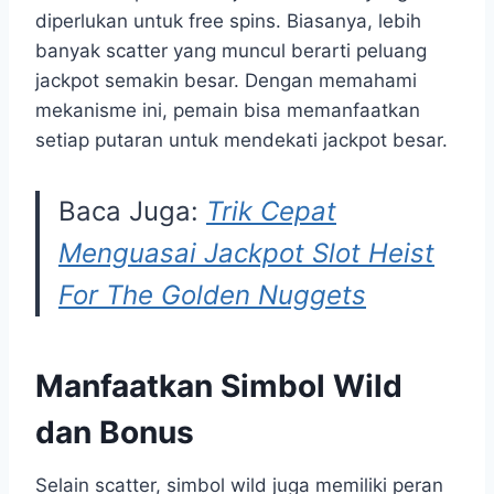
diperlukan untuk free spins. Biasanya, lebih
banyak scatter yang muncul berarti peluang
jackpot semakin besar. Dengan memahami
mekanisme ini, pemain bisa memanfaatkan
setiap putaran untuk mendekati jackpot besar.
Baca Juga:
Trik Cepat
Menguasai Jackpot Slot Heist
For The Golden Nuggets
Manfaatkan Simbol Wild
dan Bonus
Selain scatter, simbol wild juga memiliki peran