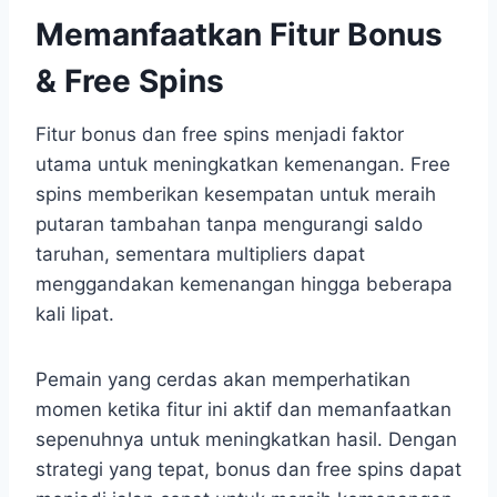
Memanfaatkan Fitur Bonus
& Free Spins
Fitur bonus dan free spins menjadi faktor
utama untuk meningkatkan kemenangan. Free
spins memberikan kesempatan untuk meraih
putaran tambahan tanpa mengurangi saldo
taruhan, sementara multipliers dapat
menggandakan kemenangan hingga beberapa
kali lipat.
Pemain yang cerdas akan memperhatikan
momen ketika fitur ini aktif dan memanfaatkan
sepenuhnya untuk meningkatkan hasil. Dengan
strategi yang tepat, bonus dan free spins dapat