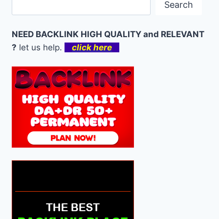
Search
NEED BACKLINK HIGH QUALITY and RELEVANT
?
let us help.
click here