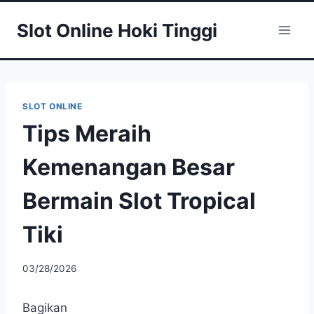
Skip
Slot Online Hoki Tinggi
to
content
SLOT ONLINE
Tips Meraih
Kemenangan Besar
Bermain Slot Tropical
Tiki
03/28/2026
Bagikan