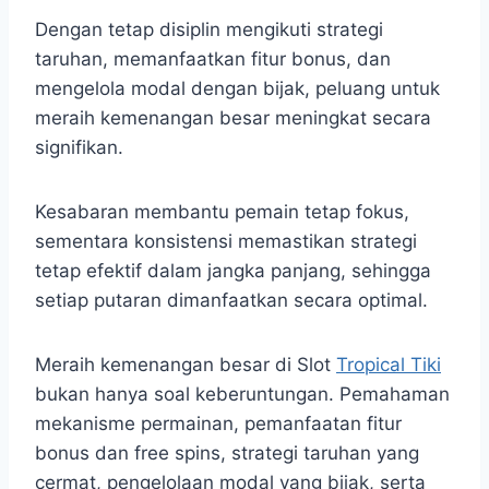
Dengan tetap disiplin mengikuti strategi
taruhan, memanfaatkan fitur bonus, dan
mengelola modal dengan bijak, peluang untuk
meraih kemenangan besar meningkat secara
signifikan.
Kesabaran membantu pemain tetap fokus,
sementara konsistensi memastikan strategi
tetap efektif dalam jangka panjang, sehingga
setiap putaran dimanfaatkan secara optimal.
Meraih kemenangan besar di Slot
Tropical Tiki
bukan hanya soal keberuntungan. Pemahaman
mekanisme permainan, pemanfaatan fitur
bonus dan free spins, strategi taruhan yang
cermat, pengelolaan modal yang bijak, serta