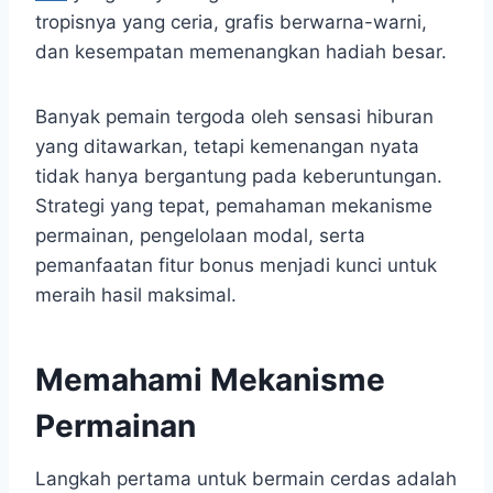
tropisnya yang ceria, grafis berwarna-warni,
dan kesempatan memenangkan hadiah besar.
Banyak pemain tergoda oleh sensasi hiburan
yang ditawarkan, tetapi kemenangan nyata
tidak hanya bergantung pada keberuntungan.
Strategi yang tepat, pemahaman mekanisme
permainan, pengelolaan modal, serta
pemanfaatan fitur bonus menjadi kunci untuk
meraih hasil maksimal.
Memahami Mekanisme
Permainan
Langkah pertama untuk bermain cerdas adalah