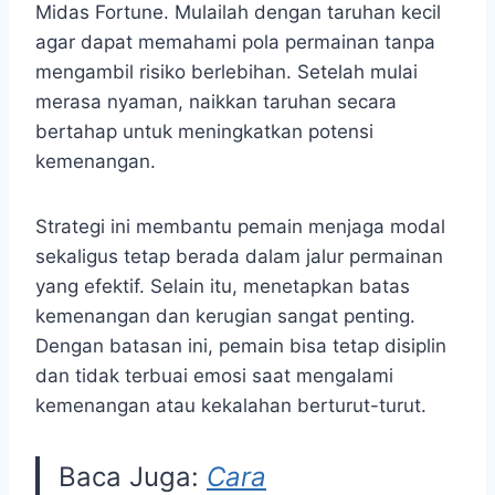
Midas Fortune. Mulailah dengan taruhan kecil
agar dapat memahami pola permainan tanpa
mengambil risiko berlebihan. Setelah mulai
merasa nyaman, naikkan taruhan secara
bertahap untuk meningkatkan potensi
kemenangan.
Strategi ini membantu pemain menjaga modal
sekaligus tetap berada dalam jalur permainan
yang efektif. Selain itu, menetapkan batas
kemenangan dan kerugian sangat penting.
Dengan batasan ini, pemain bisa tetap disiplin
dan tidak terbuai emosi saat mengalami
kemenangan atau kekalahan berturut-turut.
Baca Juga:
Cara