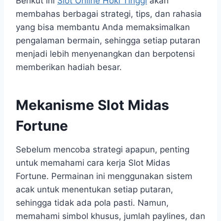
Berikut ini
Slot Online Hoki Tinggi
akan
membahas berbagai strategi, tips, dan rahasia
yang bisa membantu Anda memaksimalkan
pengalaman bermain, sehingga setiap putaran
menjadi lebih menyenangkan dan berpotensi
memberikan hadiah besar.
Mekanisme Slot Midas
Fortune
Sebelum mencoba strategi apapun, penting
untuk memahami cara kerja Slot Midas
Fortune. Permainan ini menggunakan sistem
acak untuk menentukan setiap putaran,
sehingga tidak ada pola pasti. Namun,
memahami simbol khusus, jumlah paylines, dan