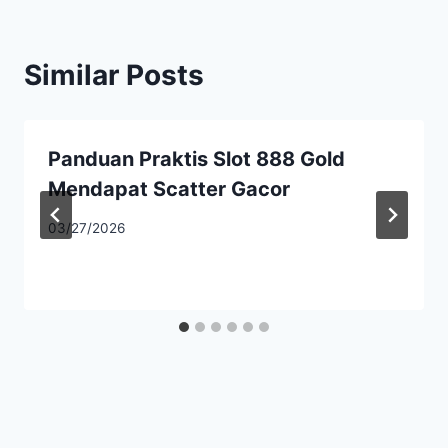
Similar Posts
Panduan Praktis Slot 888 Gold
Mendapat Scatter Gacor
03/27/2026