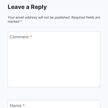
Leave a Reply
Your email address will not be published.
Required fields are
marked
*
Comment
*
Name
*