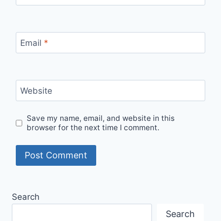
Email
*
Website
Save my name, email, and website in this
browser for the next time I comment.
Search
Search