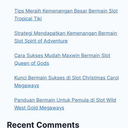
Tips Meraih Kemenangan Besar Bermain Slot
Tropical Tiki
Strategi Mendapatkan Kemenangan Bermain
Slot Spirit of Adventure
Cara Sukses Mudah Maxwin Bermain Slot
Queen of Gods
Kunci Bermain Sukses di Slot Christmas Carol
Megaways
Panduan Bermain Untuk Pemula di Slot Wild
West Gold Megaways
Recent Comments