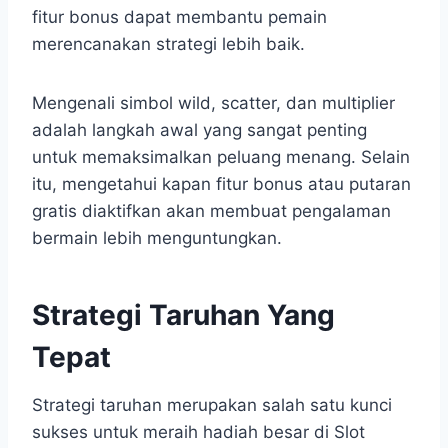
fitur bonus dapat membantu pemain
merencanakan strategi lebih baik.
Mengenali simbol wild, scatter, dan multiplier
adalah langkah awal yang sangat penting
untuk memaksimalkan peluang menang. Selain
itu, mengetahui kapan fitur bonus atau putaran
gratis diaktifkan akan membuat pengalaman
bermain lebih menguntungkan.
Strategi Taruhan Yang
Tepat
Strategi taruhan merupakan salah satu kunci
sukses untuk meraih hadiah besar di Slot