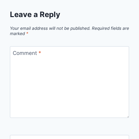
Leave a Reply
Your email address will not be published.
Required fields are
marked
*
Comment
*