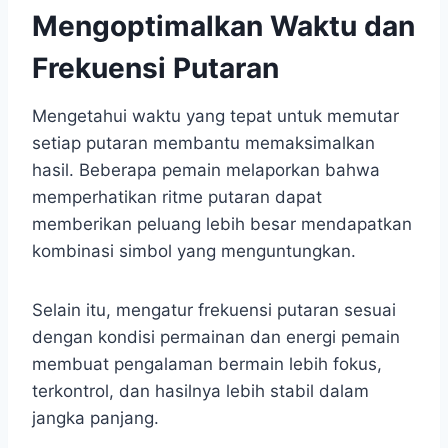
Mengoptimalkan Waktu dan
Frekuensi Putaran
Mengetahui waktu yang tepat untuk memutar
setiap putaran membantu memaksimalkan
hasil. Beberapa pemain melaporkan bahwa
memperhatikan ritme putaran dapat
memberikan peluang lebih besar mendapatkan
kombinasi simbol yang menguntungkan.
Selain itu, mengatur frekuensi putaran sesuai
dengan kondisi permainan dan energi pemain
membuat pengalaman bermain lebih fokus,
terkontrol, dan hasilnya lebih stabil dalam
jangka panjang.