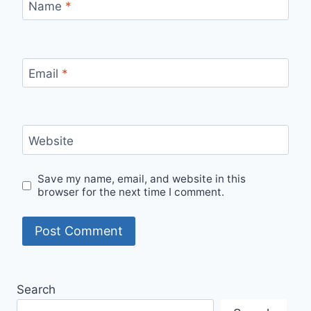
Name
*
Email
*
Website
Save my name, email, and website in this
browser for the next time I comment.
Search