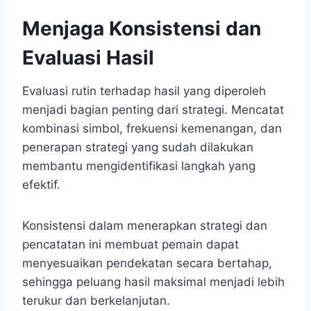
Menjaga Konsistensi dan
Evaluasi Hasil
Evaluasi rutin terhadap hasil yang diperoleh
menjadi bagian penting dari strategi. Mencatat
kombinasi simbol, frekuensi kemenangan, dan
penerapan strategi yang sudah dilakukan
membantu mengidentifikasi langkah yang
efektif.
Konsistensi dalam menerapkan strategi dan
pencatatan ini membuat pemain dapat
menyesuaikan pendekatan secara bertahap,
sehingga peluang hasil maksimal menjadi lebih
terukur dan berkelanjutan.