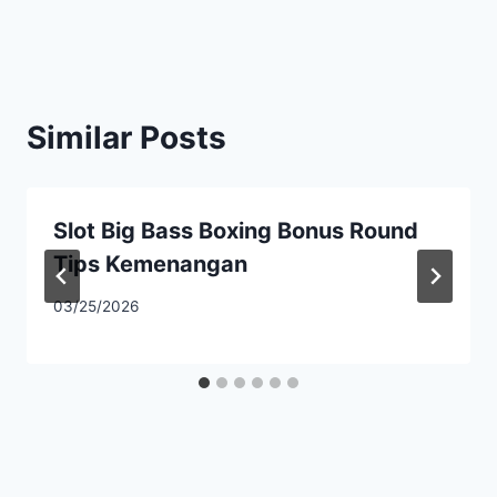
Similar Posts
Slot Big Bass Boxing Bonus Round
Tips Kemenangan
03/25/2026