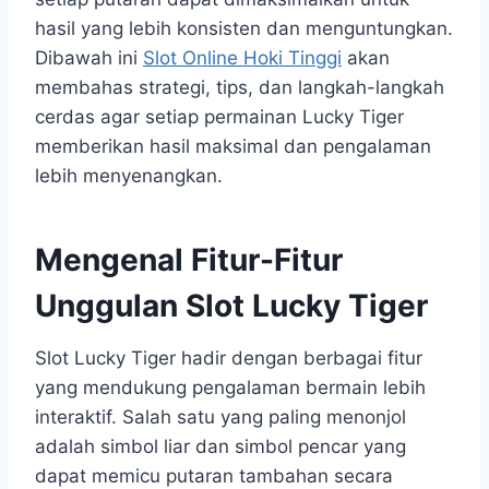
hasil yang lebih konsisten dan menguntungkan.
Dibawah ini
Slot Online Hoki Tinggi
akan
membahas strategi, tips, dan langkah-langkah
cerdas agar setiap permainan Lucky Tiger
memberikan hasil maksimal dan pengalaman
lebih menyenangkan.
Mengenal Fitur-Fitur
Unggulan Slot Lucky Tiger
Slot Lucky Tiger hadir dengan berbagai fitur
yang mendukung pengalaman bermain lebih
interaktif. Salah satu yang paling menonjol
adalah simbol liar dan simbol pencar yang
dapat memicu putaran tambahan secara