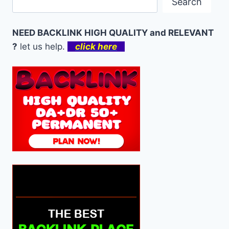
Search
NEED BACKLINK HIGH QUALITY and RELEVANT
?
let us help.
click here