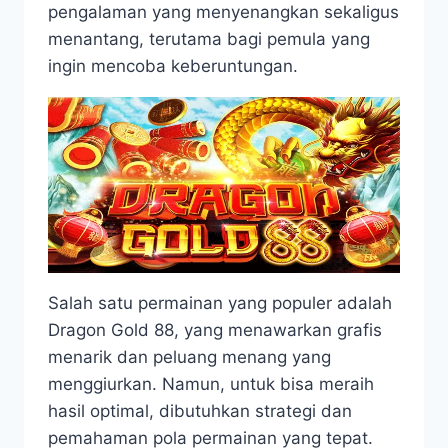
pengalaman yang menyenangkan sekaligus
menantang, terutama bagi pemula yang
ingin mencoba keberuntungan.
Salah satu permainan yang populer adalah
Dragon Gold 88, yang menawarkan grafis
menarik dan peluang menang yang
menggiurkan. Namun, untuk bisa meraih
hasil optimal, dibutuhkan strategi dan
pemahaman pola permainan yang tepat.