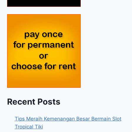
Recent Posts
Tips Meraih Kemenangan Besar Bermain Slot
Tropical Tiki