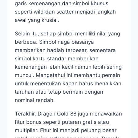
garis kemenangan dan simbol khusus
seperti wild dan scatter menjadi langkah
awal yang krusial.
Selain itu, setiap simbol memiliki nilai yang
berbeda. Simbol naga biasanya
memberikan hadiah terbesar, sementara
simbol kartu standar memberikan
kemenangan lebih kecil namun lebih sering
muncul. Mengetahui ini membantu pemain
untuk menentukan kapan harus menaikkan
taruhan atau tetap bermain dengan
nominal rendah.
Terakhir, Dragon Gold 88 juga menawarkan
fitur bonus seperti putaran gratis atau
multiplier. Fitur ini menjadi peluang besar