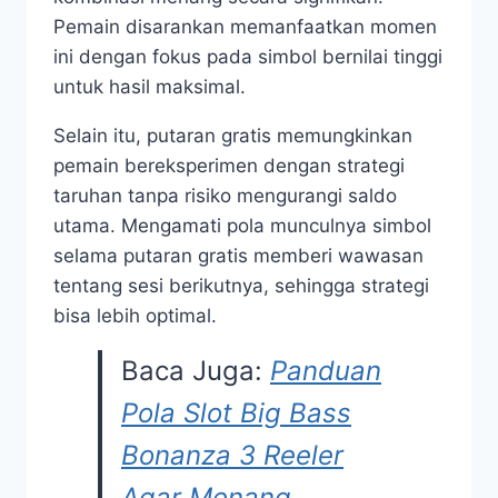
Pemain disarankan memanfaatkan momen
ini dengan fokus pada simbol bernilai tinggi
untuk hasil maksimal.
Selain itu, putaran gratis memungkinkan
pemain bereksperimen dengan strategi
taruhan tanpa risiko mengurangi saldo
utama. Mengamati pola munculnya simbol
selama putaran gratis memberi wawasan
tentang sesi berikutnya, sehingga strategi
bisa lebih optimal.
Baca Juga:
Panduan
Pola Slot Big Bass
Bonanza 3 Reeler
Agar Menang