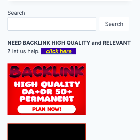
Search
Search
NEED BACKLINK HIGH QUALITY and RELEVANT
?
let us help.
click here