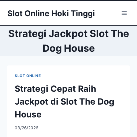
Skip
Slot Online Hoki Tinggi
to
content
Strategi Jackpot Slot The
Dog House
SLOT ONLINE
Strategi Cepat Raih
Jackpot di Slot The Dog
House
03/26/2026