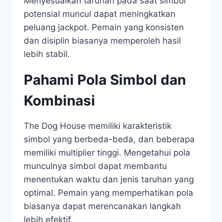
Menyesuaikan taruhan pada saat simbol
potensial muncul dapat meningkatkan
peluang jackpot. Pemain yang konsisten
dan disiplin biasanya memperoleh hasil
lebih stabil.
Pahami Pola Simbol dan
Kombinasi
The Dog House memiliki karakteristik
simbol yang berbeda-beda, dan beberapa
memiliki multiplier tinggi. Mengetahui pola
munculnya simbol dapat membantu
menentukan waktu dan jenis taruhan yang
optimal. Pemain yang memperhatikan pola
biasanya dapat merencanakan langkah
lebih efektif.