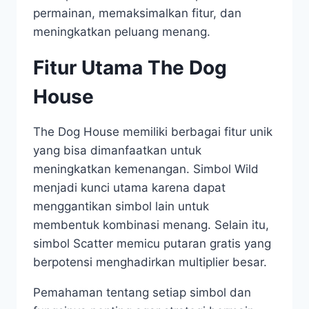
permainan, memaksimalkan fitur, dan
meningkatkan peluang menang.
Fitur Utama The Dog
House
The Dog House memiliki berbagai fitur unik
yang bisa dimanfaatkan untuk
meningkatkan kemenangan. Simbol Wild
menjadi kunci utama karena dapat
menggantikan simbol lain untuk
membentuk kombinasi menang. Selain itu,
simbol Scatter memicu putaran gratis yang
berpotensi menghadirkan multiplier besar.
Pemahaman tentang setiap simbol dan