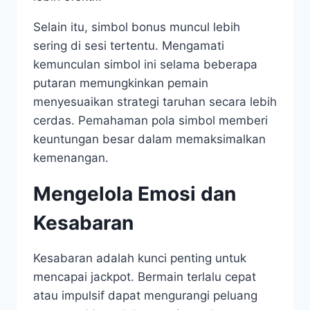
Selain itu, simbol bonus muncul lebih
sering di sesi tertentu. Mengamati
kemunculan simbol ini selama beberapa
putaran memungkinkan pemain
menyesuaikan strategi taruhan secara lebih
cerdas. Pemahaman pola simbol memberi
keuntungan besar dalam memaksimalkan
kemenangan.
Mengelola Emosi dan
Kesabaran
Kesabaran adalah kunci penting untuk
mencapai jackpot. Bermain terlalu cepat
atau impulsif dapat mengurangi peluang