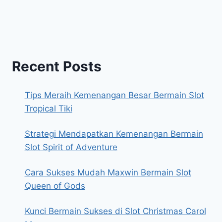
Recent Posts
Tips Meraih Kemenangan Besar Bermain Slot
Tropical Tiki
Strategi Mendapatkan Kemenangan Bermain
Slot Spirit of Adventure
Cara Sukses Mudah Maxwin Bermain Slot
Queen of Gods
Kunci Bermain Sukses di Slot Christmas Carol