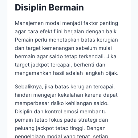
Disiplin Bermain
Manajemen modal menjadi faktor penting
agar cara efektif ini berjalan dengan baik.
Pemain perlu menetapkan batas kerugian
dan target kemenangan sebelum mulai
bermain agar saldo tetap terkendali. Jika
target jackpot tercapai, berhenti dan
mengamankan hasil adalah langkah bijak.
Sebaliknya, jika batas kerugian tercapai,
hindari mengejar kekalahan karena dapat
memperbesar risiko kehilangan saldo.
Disiplin dan kontrol emosi membantu
pemain tetap fokus pada strategi dan
peluang jackpot tetap tinggi. Dengan
pengelolaan modal yang tepat, setiap