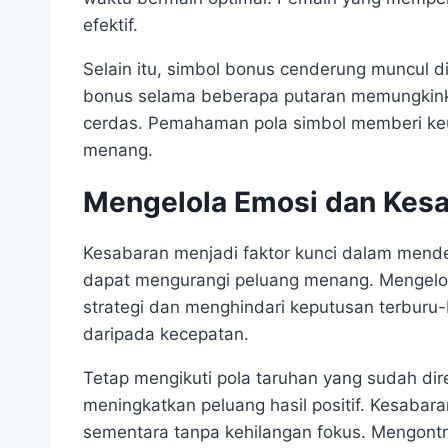
efektif.
Selain itu, simbol bonus cenderung muncul d
bonus selama beberapa putaran memungkinka
cerdas. Pemahaman pola simbol memberi keu
menang.
Mengelola Emosi dan Kes
Kesabaran menjadi faktor kunci dalam mendek
dapat mengurangi peluang menang. Mengelo
strategi dan menghindari keputusan terburu-
daripada kecepatan.
Tetap mengikuti pola taruhan yang sudah dir
meningkatkan peluang hasil positif. Kesab
sementara tanpa kehilangan fokus. Mengont