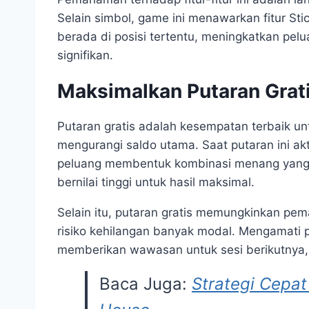
Selain simbol, game ini menawarkan fitur Stic
berada di posisi tertentu, meningkatkan p
signifikan.
Maksimalkan Putaran Grat
Putaran gratis adalah kesempatan terbaik 
mengurangi saldo utama. Saat putaran ini akt
peluang membentuk kombinasi menang yang l
bernilai tinggi untuk hasil maksimal.
Selain itu, putaran gratis memungkinkan pem
risiko kehilangan banyak modal. Mengamati 
memberikan wawasan untuk sesi berikutnya, s
Baca Juga:
Strategi Cepat