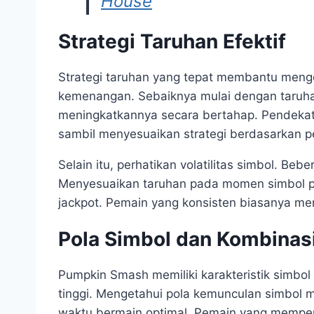
House
Strategi Taruhan Efektif
Strategi taruhan yang tepat membantu menge
kemenangan. Sebaiknya mulai dengan taruh
meningkatkannya secara bertahap. Pendekat
sambil menyesuaikan strategi berdasarkan 
Selain itu, perhatikan volatilitas simbol. Bebe
Menyesuaikan taruhan pada momen simbol po
jackpot. Pemain yang konsisten biasanya mem
Pola Simbol dan Kombinas
Pumpkin Smash memiliki karakteristik simbo
tinggi. Mengetahui pola kemunculan simbol
waktu bermain optimal. Pemain yang memperh