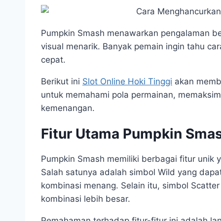
Pumpkin Smash menawarkan pengalaman ber
visual menarik. Banyak pemain ingin tahu c
cepat.
Berikut ini
Slot Online Hoki Tinggi
akan membah
untuk memahami pola permainan, memaksimal
kemenangan.
Fitur Utama Pumpkin Sma
Pumpkin Smash memiliki berbagai fitur unik 
Salah satunya adalah simbol Wild yang dapa
kombinasi menang. Selain itu, simbol Scatte
kombinasi lebih besar.
Pemahaman terhadap fitur-fitur ini adalah lan