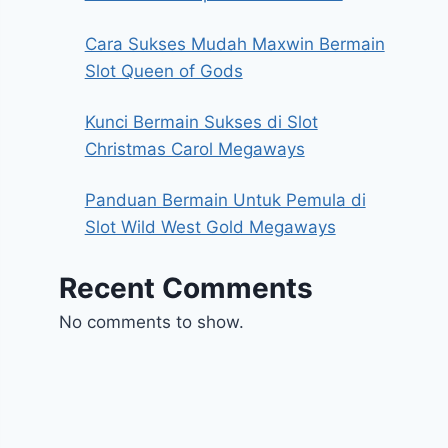
Cara Sukses Mudah Maxwin Bermain
Slot Queen of Gods
Kunci Bermain Sukses di Slot
Christmas Carol Megaways
Panduan Bermain Untuk Pemula di
Slot Wild West Gold Megaways
Recent Comments
No comments to show.