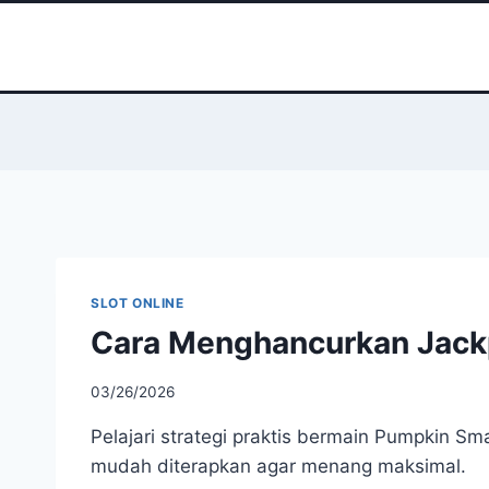
Skip
to
content
SLOT ONLINE
Cara Menghancurkan Jack
03/26/2026
Pelajari strategi praktis bermain Pumpkin Sm
mudah diterapkan agar menang maksimal.