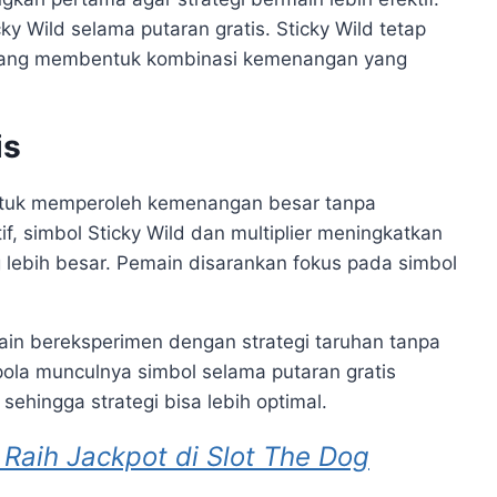
ky Wild selama putaran gratis. Sticky Wild tetap
eluang membentuk kombinasi kemenangan yang
is
untuk memperoleh kemenangan besar tanpa
if, simbol Sticky Wild dan multiplier meningkatkan
ebih besar. Pemain disarankan fokus pada simbol
ain bereksperimen dengan strategi taruhan tanpa
pola munculnya simbol selama putaran gratis
ehingga strategi bisa lebih optimal.
 Raih Jackpot di Slot The Dog