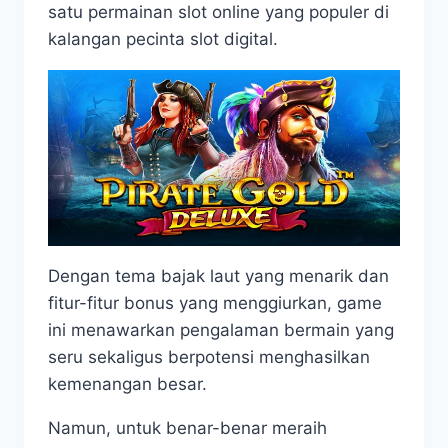
satu permainan slot online yang populer di
kalangan pecinta slot digital.
Dengan tema bajak laut yang menarik dan
fitur-fitur bonus yang menggiurkan, game
ini menawarkan pengalaman bermain yang
seru sekaligus berpotensi menghasilkan
kemenangan besar.
Namun, untuk benar-benar meraih