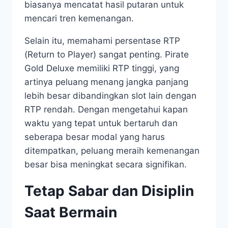
biasanya mencatat hasil putaran untuk
mencari tren kemenangan.
Selain itu, memahami persentase RTP
(Return to Player) sangat penting. Pirate
Gold Deluxe memiliki RTP tinggi, yang
artinya peluang menang jangka panjang
lebih besar dibandingkan slot lain dengan
RTP rendah. Dengan mengetahui kapan
waktu yang tepat untuk bertaruh dan
seberapa besar modal yang harus
ditempatkan, peluang meraih kemenangan
besar bisa meningkat secara signifikan.
Tetap Sabar dan Disiplin
Saat Bermain