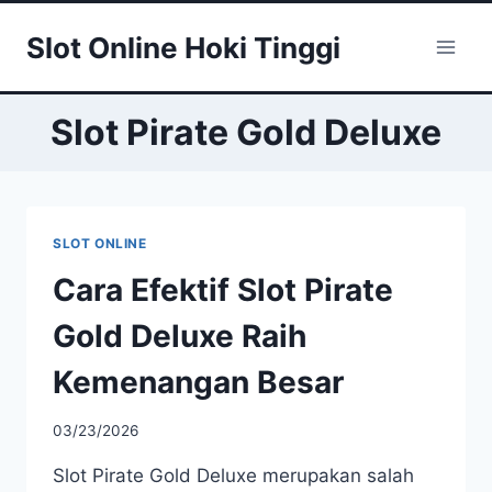
Skip
Slot Online Hoki Tinggi
to
content
Slot Pirate Gold Deluxe
SLOT ONLINE
Cara Efektif Slot Pirate
Gold Deluxe Raih
Kemenangan Besar
03/23/2026
Slot Pirate Gold Deluxe merupakan salah