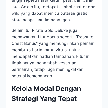
tinggi seperti harta karun, peta, dan bajak
laut. Selain itu, terdapat simbol scatter dan
wild yang dapat memicu putaran gratis
atau mengalikan kemenangan.
Selain itu, Pirate Gold Deluxe juga
menawarkan fitur bonus seperti “Treasure
Chest Bonus” yang memungkinkan pemain
membuka harta karun virtual untuk
mendapatkan hadiah tambahan. Fitur ini
tidak hanya menambah keseruan
permainan, tetapi juga meningkatkan
potensi kemenangan.
Kelola Modal Dengan
Strategi Yang Tepat