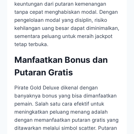
keuntungan dari putaran kemenangan
tanpa cepat menghabiskan modal. Dengan
pengelolaan modal yang disiplin, risiko
kehilangan uang besar dapat diminimalkan,
sementara peluang untuk meraih jackpot
tetap terbuka.
Manfaatkan Bonus dan
Putaran Gratis
Pirate Gold Deluxe dikenal dengan
banyaknya bonus yang bisa dimanfaatkan
pemain. Salah satu cara efektif untuk
meningkatkan peluang menang adalah
dengan memanfaatkan putaran gratis yang
ditawarkan melalui simbol scatter. Putaran