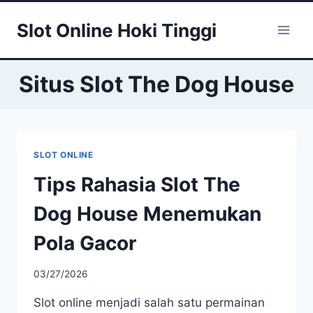
Skip
Slot Online Hoki Tinggi
to
content
Situs Slot The Dog House
SLOT ONLINE
Tips Rahasia Slot The
Dog House Menemukan
Pola Gacor
03/27/2026
Slot online menjadi salah satu permainan