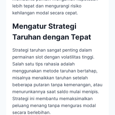
lebih tepat dan mengurangi risiko
kehilangan modal secara cepat.
Mengatur Strategi
Taruhan dengan Tepat
Strategi taruhan sangat penting dalam
permainan slot dengan volatilitas tinggi.
Salah satu tips rahasia adalah
menggunakan metode taruhan bertahap,
misalnya menaikkan taruhan setelah
beberapa putaran tanpa kemenangan, atau
menurunkannya saat saldo mulai menipis.
Strategi ini membantu memaksimalkan
peluang menang tanpa menguras modal
secara berlebihan.