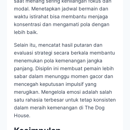
saat menang sering kehilangan fokus dan
modal. Menetapkan jadwal bermain dan
waktu istirahat bisa membantu menjaga
konsentrasi dan mengamati pola dengan
lebih baik.
Selain itu, mencatat hasil putaran dan
evaluasi strategi secara berkala membantu
menemukan pola kemenangan jangka
panjang. Disiplin ini membuat pemain lebih
sabar dalam menunggu momen gacor dan
mencegah keputusan impulsif yang
merugikan. Mengelola emosi adalah salah
satu rahasia terbesar untuk tetap konsisten
dalam meraih kemenangan di The Dog
House.