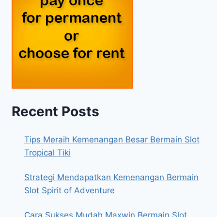
Recent Posts
Tips Meraih Kemenangan Besar Bermain Slot
Tropical Tiki
Strategi Mendapatkan Kemenangan Bermain
Slot Spirit of Adventure
Cara Sukses Mudah Maxwin Bermain Slot