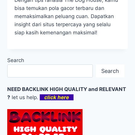
Dengan tips rahasia The Dog House, kamu
bisa temukan pola gacor terbaru dan
memaksimalkan peluang cuan. Dapatkan
insight dari situs terpercaya yang selalu
siap kasih kemenangan maksimal!
Search
Search
NEED BACKLINK HIGH QUALITY and RELEVANT
?
let us help.
click here