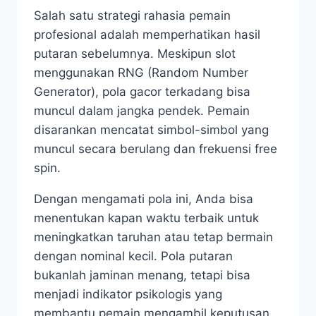
Salah satu strategi rahasia pemain
profesional adalah memperhatikan hasil
putaran sebelumnya. Meskipun slot
menggunakan RNG (Random Number
Generator), pola gacor terkadang bisa
muncul dalam jangka pendek. Pemain
disarankan mencatat simbol-simbol yang
muncul secara berulang dan frekuensi free
spin.
Dengan mengamati pola ini, Anda bisa
menentukan kapan waktu terbaik untuk
meningkatkan taruhan atau tetap bermain
dengan nominal kecil. Pola putaran
bukanlah jaminan menang, tetapi bisa
menjadi indikator psikologis yang
membantu pemain mengambil keputusan