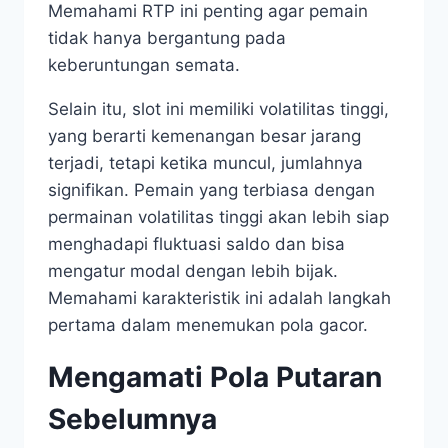
Memahami RTP ini penting agar pemain
tidak hanya bergantung pada
keberuntungan semata.
Selain itu, slot ini memiliki volatilitas tinggi,
yang berarti kemenangan besar jarang
terjadi, tetapi ketika muncul, jumlahnya
signifikan. Pemain yang terbiasa dengan
permainan volatilitas tinggi akan lebih siap
menghadapi fluktuasi saldo dan bisa
mengatur modal dengan lebih bijak.
Memahami karakteristik ini adalah langkah
pertama dalam menemukan pola gacor.
Mengamati Pola Putaran
Sebelumnya