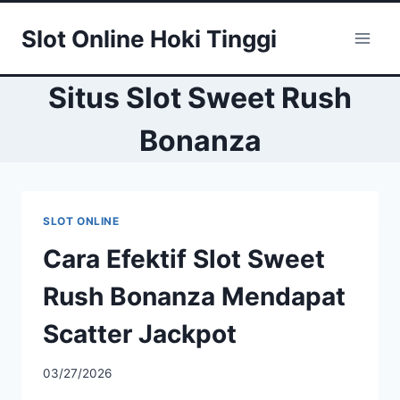
Skip
Slot Online Hoki Tinggi
to
content
Situs Slot Sweet Rush
Bonanza
SLOT ONLINE
Cara Efektif Slot Sweet
Rush Bonanza Mendapat
Scatter Jackpot
03/27/2026