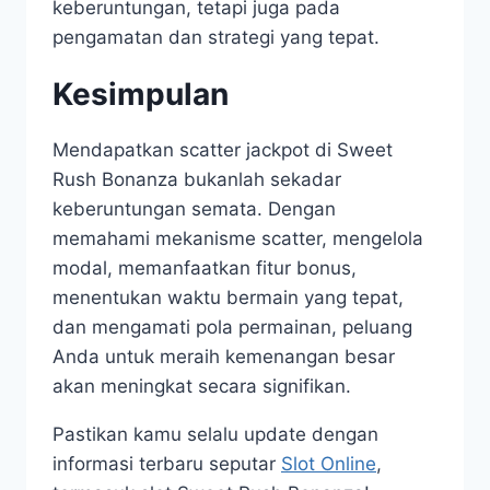
keberuntungan, tetapi juga pada
pengamatan dan strategi yang tepat.
Kesimpulan
Mendapatkan scatter jackpot di Sweet
Rush Bonanza bukanlah sekadar
keberuntungan semata. Dengan
memahami mekanisme scatter, mengelola
modal, memanfaatkan fitur bonus,
menentukan waktu bermain yang tepat,
dan mengamati pola permainan, peluang
Anda untuk meraih kemenangan besar
akan meningkat secara signifikan.
Pastikan kamu selalu update dengan
informasi terbaru seputar
Slot Online
,