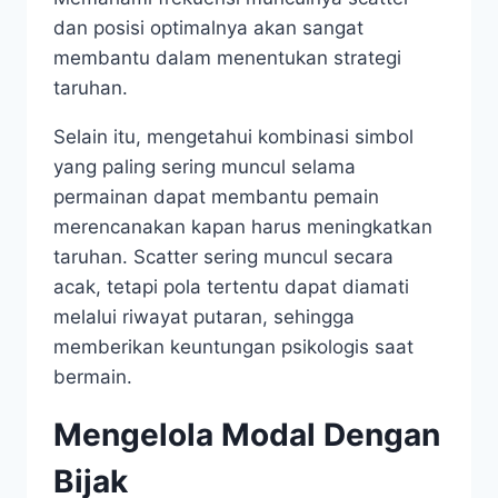
dan posisi optimalnya akan sangat
membantu dalam menentukan strategi
taruhan.
Selain itu, mengetahui kombinasi simbol
yang paling sering muncul selama
permainan dapat membantu pemain
merencanakan kapan harus meningkatkan
taruhan. Scatter sering muncul secara
acak, tetapi pola tertentu dapat diamati
melalui riwayat putaran, sehingga
memberikan keuntungan psikologis saat
bermain.
Mengelola Modal Dengan
Bijak