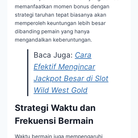
memanfaatkan momen bonus dengan
strategi taruhan tepat biasanya akan
memperoleh keuntungan lebih besar
dibanding pemain yang hanya
mengandalkan keberuntungan.
Baca Juga:
Cara
Efektif Mengincar
Jackpot Besar di Slot
Wild West Gold
Strategi Waktu dan
Frekuensi Bermain
Waktu bermain juga mempengaruhi