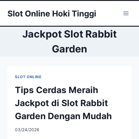
Skip
Slot Online Hoki Tinggi
to
content
Jackpot Slot Rabbit
Garden
SLOT ONLINE
Tips Cerdas Meraih
Jackpot di Slot Rabbit
Garden Dengan Mudah
03/24/2026