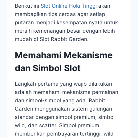
Berikut ini
Slot Online Hoki Tinggi
akan
membagikan tips cerdas agar setiap
putaran menjadi kesempatan nyata untuk
meraih kemenangan besar dengan lebih
mudah di Slot Rabbit Garden.
Memahami Mekanisme
dan Simbol Slot
Langkah pertama yang wajib dilakukan
adalah memahami mekanisme permainan
dan simbol-simbol yang ada. Rabbit
Garden menggunakan sistem gulungan
standar dengan simbol premium, simbol
wild, dan scatter. Simbol premium
memberikan pembayaran tertinggi, wild