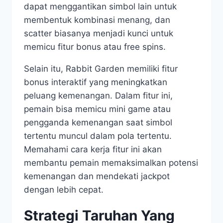
dapat menggantikan simbol lain untuk
membentuk kombinasi menang, dan
scatter biasanya menjadi kunci untuk
memicu fitur bonus atau free spins.
Selain itu, Rabbit Garden memiliki fitur
bonus interaktif yang meningkatkan
peluang kemenangan. Dalam fitur ini,
pemain bisa memicu mini game atau
pengganda kemenangan saat simbol
tertentu muncul dalam pola tertentu.
Memahami cara kerja fitur ini akan
membantu pemain memaksimalkan potensi
kemenangan dan mendekati jackpot
dengan lebih cepat.
Strategi Taruhan Yang