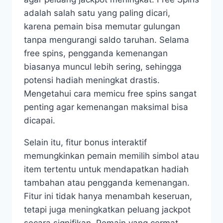
adalah salah satu yang paling dicari,
karena pemain bisa memutar gulungan
tanpa mengurangi saldo taruhan. Selama
free spins, pengganda kemenangan
biasanya muncul lebih sering, sehingga
potensi hadiah meningkat drastis.
Mengetahui cara memicu free spins sangat
penting agar kemenangan maksimal bisa
dicapai.
Selain itu, fitur bonus interaktif
memungkinkan pemain memilih simbol atau
item tertentu untuk mendapatkan hadiah
tambahan atau pengganda kemenangan.
Fitur ini tidak hanya menambah keseruan,
tetapi juga meningkatkan peluang jackpot