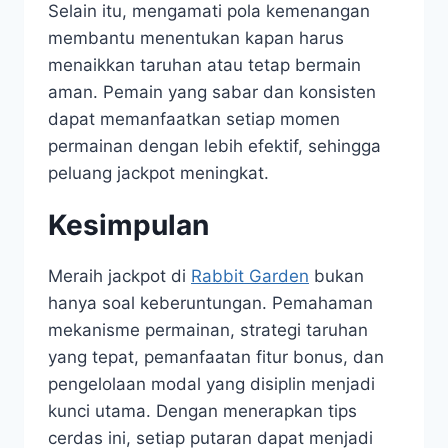
Selain itu, mengamati pola kemenangan
membantu menentukan kapan harus
menaikkan taruhan atau tetap bermain
aman. Pemain yang sabar dan konsisten
dapat memanfaatkan setiap momen
permainan dengan lebih efektif, sehingga
peluang jackpot meningkat.
Kesimpulan
Meraih jackpot di
Rabbit Garden
bukan
hanya soal keberuntungan. Pemahaman
mekanisme permainan, strategi taruhan
yang tepat, pemanfaatan fitur bonus, dan
pengelolaan modal yang disiplin menjadi
kunci utama. Dengan menerapkan tips
cerdas ini, setiap putaran dapat menjadi