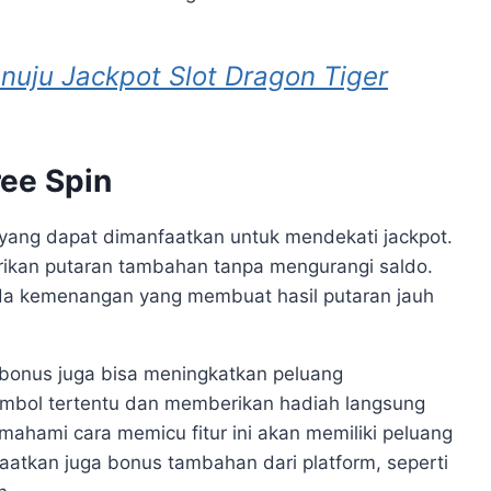
nuju Jackpot Slot Dragon Tiger
ee Spin
 yang dapat dimanfaatkan untuk mendekati jackpot.
rikan putaran tambahan tanpa mengurangi saldo.
da kemenangan yang membuat hasil putaran jauh
ot bonus juga bisa meningkatkan peluang
 simbol tertentu dan memberikan hadiah langsung
hami cara memicu fitur ini akan memiliki peluang
faatkan juga bonus tambahan dari platform, seperti