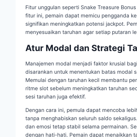
Fitur unggulan seperti Snake Treasure Bonu
fitur ini, pemain dapat memicu pengganda 
signifikan meningkatkan potensi jackpot. Pem
menyesuaikan taruhan agar setiap putaran leb
Atur Modal dan Strategi T
Manajemen modal menjadi faktor krusial bagi
disarankan untuk menentukan batas modal se
Memulai dengan taruhan kecil membantu pe
ritme slot sebelum meningkatkan taruhan s
sesi taruhan juga efektif.
Dengan cara ini, pemula dapat mencoba lebi
tanpa menghabiskan seluruh saldo sekaligus.
dan emosi tetap stabil selama permainan. Sela
dengan hati-hati. Pemain dapat menaikkan 