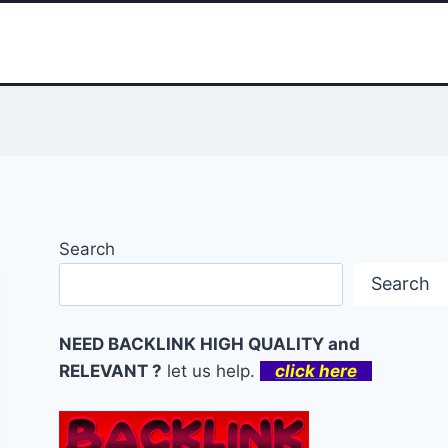
Search
Search
NEED BACKLINK HIGH QUALITY and
RELEVANT ?
let us help.
click here