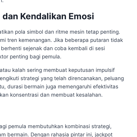
n.
n dan Kendalikan Emosi
kan pola simbol dan ritme mesin tetap penting.
i tren kemenangan. Jika beberapa putaran tidak
berhenti sejenak dan coba kembali di sesi
tor penting bagi pemula.
tau kalah sering membuat keputusan impulsif
gikuti strategi yang telah direncanakan, peluang
itu, durasi bermain juga memengaruhi efektivitas
unkan konsentrasi dan membuat kesalahan.
gi pemula membutuhkan kombinasi strategi,
m bermain. Dengan rahasia pintar ini, jackpot