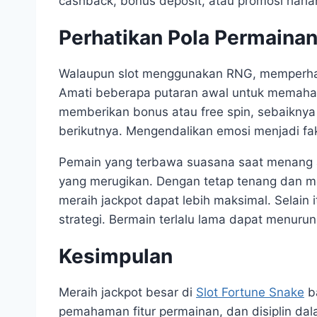
cashback, bonus deposit, atau promosi haria
Perhatikan Pola Permaina
Walaupun slot menggunakan RNG, memperhati
Amati beberapa putaran awal untuk memaham
memberikan bonus atau free spin, sebaiknya 
berikutnya. Mengendalikan emosi menjadi fak
Pemain yang terbawa suasana saat menang a
yang merugikan. Dengan tetap tenang dan men
meraih jackpot dapat lebih maksimal. Selain 
strategi. Bermain terlalu lama dapat menur
Kesimpulan
Meraih jackpot besar di
Slot Fortune Snake
ba
pemahaman fitur permainan, dan disiplin dala