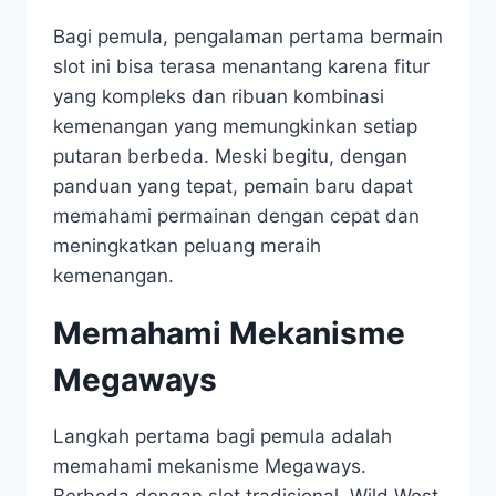
Bagi pemula, pengalaman pertama bermain
slot ini bisa terasa menantang karena fitur
yang kompleks dan ribuan kombinasi
kemenangan yang memungkinkan setiap
putaran berbeda. Meski begitu, dengan
panduan yang tepat, pemain baru dapat
memahami permainan dengan cepat dan
meningkatkan peluang meraih
kemenangan.
Memahami Mekanisme
Megaways
Langkah pertama bagi pemula adalah
memahami mekanisme Megaways.