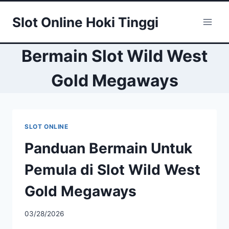
Skip
Slot Online Hoki Tinggi
to
content
Bermain Slot Wild West
Gold Megaways
SLOT ONLINE
Panduan Bermain Untuk
Pemula di Slot Wild West
Gold Megaways
03/28/2026