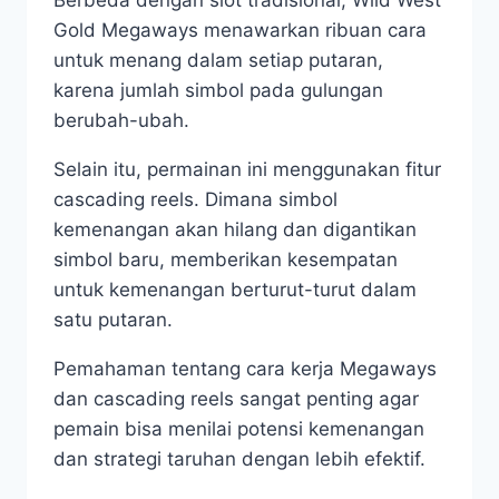
Berbeda dengan slot tradisional, Wild West
Gold Megaways menawarkan ribuan cara
untuk menang dalam setiap putaran,
karena jumlah simbol pada gulungan
berubah-ubah.
Selain itu, permainan ini menggunakan fitur
cascading reels. Dimana simbol
kemenangan akan hilang dan digantikan
simbol baru, memberikan kesempatan
untuk kemenangan berturut-turut dalam
satu putaran.
Pemahaman tentang cara kerja Megaways
dan cascading reels sangat penting agar
pemain bisa menilai potensi kemenangan
dan strategi taruhan dengan lebih efektif.