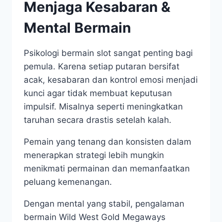
Menjaga Kesabaran &
Mental Bermain
Psikologi bermain slot sangat penting bagi
pemula. Karena setiap putaran bersifat
acak, kesabaran dan kontrol emosi menjadi
kunci agar tidak membuat keputusan
impulsif. Misalnya seperti meningkatkan
taruhan secara drastis setelah kalah.
Pemain yang tenang dan konsisten dalam
menerapkan strategi lebih mungkin
menikmati permainan dan memanfaatkan
peluang kemenangan.
Dengan mental yang stabil, pengalaman
bermain Wild West Gold Megaways